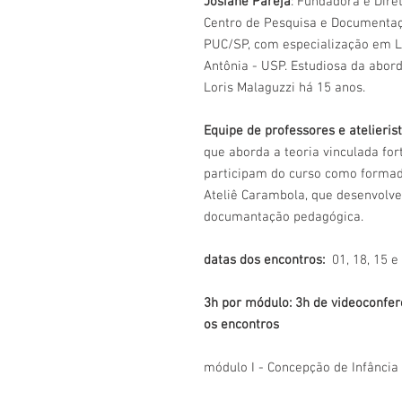
Josiane Pareja
: Fundadora e Dire
Centro de Pesquisa e Documenta
PUC/SP, com especialização em Li
Antônia - USP. Estudiosa da ab
Loris Malaguzzi há 15 anos.
Equipe de professores e atelieris
que aborda a teoria vinculada fo
participam do curso como formado
Ateliê Carambola, que desenvolv
documantação pedagógica.
datas dos encontros:
01, 18, 15 
3h por módulo: 3h de videoconfer
os encontros
módulo I - Concepção de Infância 