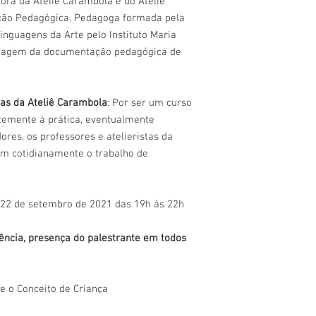
tora da Ateliê Carambola e do Ateliê
instituição será reali
ção Pedagógica. Pedagoga formada pela
bancária ou depósito.
nguagens da Arte pelo Instituto Maria
instituição, entrar em
ordagem da documentação pedagógica de
secretaria@escolaatel
1274.
6- Comprei mais de um
o nome das demais par
tas da Ateliê Carambola
: Por ser um curso
R: Caso não receba um 
rtemente à prática, eventualmente
entrar em contato por
res, os professores e atelieristas da
secretaria@escolaate
em cotidianamente o trabalho de
7- O curso que estou i
para ficar na lista de 
R: Enviar solicitação p
secretaria@escolaate
e 22 de setembro de 2021 das 19h às 22h
ência, presença do palestrante em todos
e o Conceito de Criança