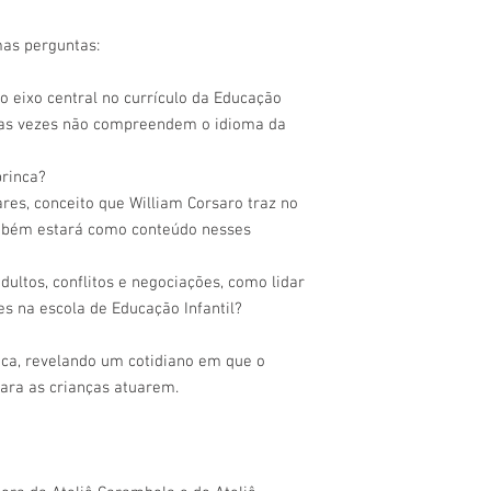
Dúvidas especificas r
mas perguntas:
enviadas por email.
• Forneceremos um cert
• As datas dos cursos
 eixo central no currículo da Educação
Perguntas frequentes:
itas vezes não compreendem o idioma da
1- Tive um imprevisto n
devolução de crédito?
brinca?
R: Vide regras acima.
res, conceito que William Corsaro traz no
2- É possível transfer
também estará como conteúdo nesses
R: Sim desde que a esc
(secretaria@escolaate
antes da data de início
dultos, conflitos e negociações, como lidar
3- Qual a forma de pa
s na escola de Educação Infantil?
R: Cartão de crédito e
juros.
ica, revelando um cotidiano em que o
4- Consigo parcelar no
ara as crianças atuarem.
R: Não trabalhamos co
5- Preciso efetuar a c
tem como inserir os da
para que a inscrição
R: A única forma de c