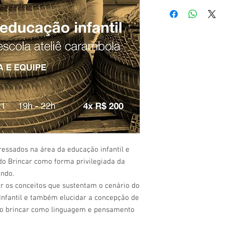
Em caso de desistênci
voucher no valor da co
Uma vez efetuada a co
devolução dos valores
ou cirurgia mediante a
devolução será feita in
Para solicitar o vouch
promocional é necessá
secretaria@escolaate
Para solicitação de no
do email secretaria@e
Termos e condições O
• Verifique com cuidad
essados na área da educação infantil e
gravado para ser envi
do Brincar como forma privilegiada da
serão repostas.
• É importante nos da
undo.
telefone que realmente
r os conceitos que sustentam o cenário do
entraremos em contat
 Infantil e também elucidar a concepção de
• Em caso de desistênci
a o brincar como linguagem e pensamento
pagamento não será d
• Não haverá atendimen